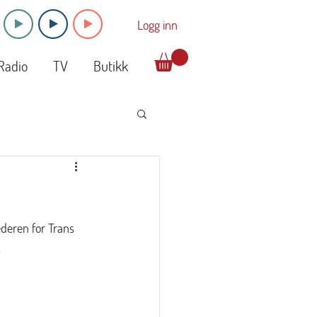
Logg inn
Radio
TV
Butikk
ederen for Trans 
.