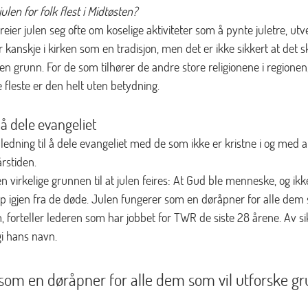
ulen for folk flest i Midtøsten?
reier julen seg ofte om koselige aktiviteter som å pynte juletre, utv
år kanskje i kirken som en tradisjon, men det er ikke sikkert at det s
den grunn. For de som tilhører de andre store religionene i regionen
de fleste er den helt uten betydning.
 å dele evangeliet
nledning til å dele evangeliet med de som ikke er kristne i og med at
rstiden.
n virkelige grunnen til at julen feires: At Gud ble menneske, og ikk
p igjen fra de døde. Julen fungerer som en døråpner for alle dem 
, forteller lederen som har jobbet for TWR de siste 28 årene. Av s
i hans navn. 
som en døråpner for alle dem som vil utforske gru