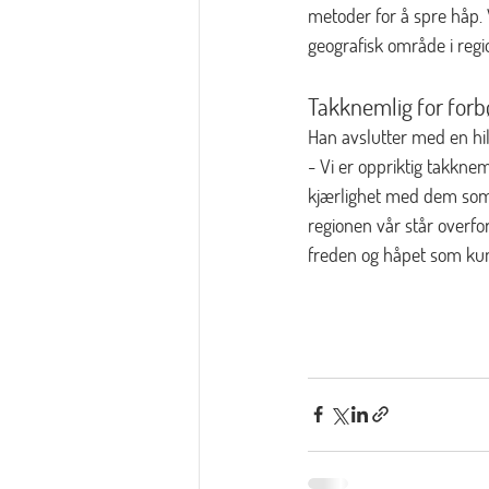
metoder for å spre håp. V
geografisk område i regi
Takknemlig for for
Han avslutter med en hi
- Vi er oppriktig takkne
kjærlighet med dem som 
regionen vår står overfor
freden og håpet som kun