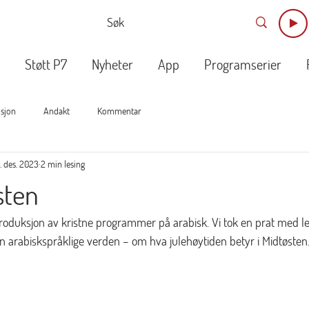
Støtt P7
Nyheter
App
Programserier
isjon
Andakt
Kommentar
9. des. 2023
2 min lesing
sten
t produksjon av kristne programmer på arabisk. Vi tok en prat med l
n arabiskspråklige verden – om hva julehøytiden betyr i Midtøsten