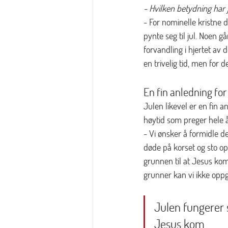
- Hvilken betydning har j
- For nominelle kristne d
pynte seg til jul. Noen g
forvandling i hjertet av 
en trivelig tid, men for 
En fin anledning for
Julen likevel er en fin a
høytid som preger hele å
- Vi ønsker å formidle de
døde på korset og sto op
grunnen til at Jesus kom
grunner kan vi ikke oppg
Julen fungerer 
Jesus kom