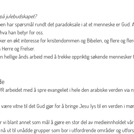
 på julebudskapet?
oen har spørsmål rundt det paradoksale i at et menneske er Gud. 
va han betyr for oss. 
ker en økt interesse for kristendommen og Bibelen, og flere og fl
 Herre og Frelser. 
en hellige ånds arbeid med å trekke oppriktig søkende mennesker til
de
R arbeidet med å spre evangeliet i hele den arabiske verden via n
være vitne til det Gud gjør for å bringe Jesu lys til en verden i mø
r vi blant annet som mål å gjøre en stor del av medieinnholdet vårt t
å nå ut til unådde grupper som bor i utfordrende områder og utfo