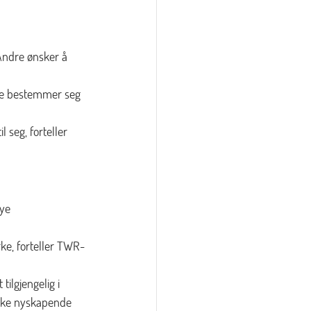
Andre ønsker å 
ere bestemmer seg 
 seg, forteller 
ye 
rke, forteller TWR-
ilgjengelig i 
rske nyskapende 