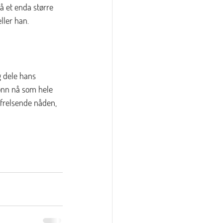
å et enda større 
ller han.
g dele hans 
ønn nå som hele 
 frelsende nåden, 