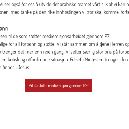
i ser også for oss å utvide det arabiske teamet vårt slik at vi kan n
onen, med tanke på den rike innhøstingen vi tror skal komme, forte
bønn
lsen til de som støtter mediemisjonsarbeidet gjennom P7: 
mlige for all forbønn og støtte! Vi står sammen om å tjene Herren o
trenger det mer enn noen gang. Vi setter særlig stor pris på forb
 en kritisk og utfordrende situasjon. Folket i Midtøsten trenger den
 finnes i Jesus.
Vil du støtte mediemisjon gjennom P7?