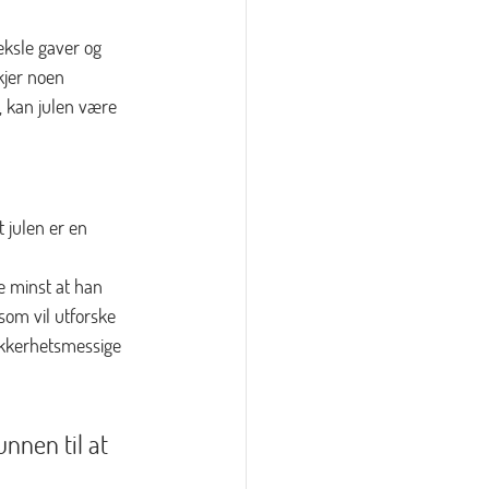
eksle gaver og 
kjer noen 
, kan julen være 
 julen er en 
e minst at han 
som vil utforske 
ikkerhetsmessige 
nnen til at 