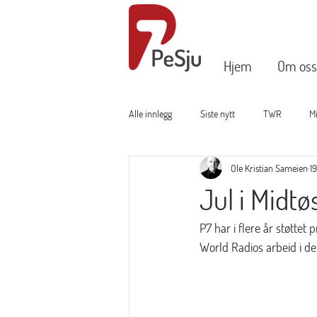
Hjem
Om oss
Alle innlegg
Siste nytt
TWR
M
Ole Kristian Sameien
1
Jul i Midtø
P7 har i flere år støtte
World Radios arbeid i de