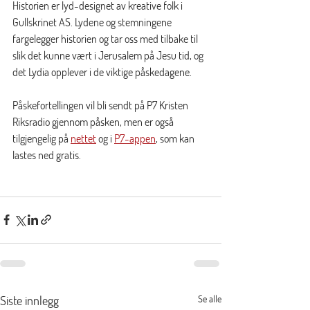
Historien er lyd-designet av kreative folk i 
Gullskrinet AS. Lydene og stemningene 
fargelegger historien og tar oss med tilbake til 
slik det kunne vært i Jerusalem på Jesu tid, og 
det Lydia opplever i de viktige påskedagene. 
Påskefortellingen vil bli sendt på P7 Kristen 
Riksradio gjennom påsken, men er også 
tilgjengelig på 
nettet
 og i 
P7-appen
, som kan 
lastes ned gratis. 
Siste innlegg
Se alle