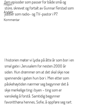
fem episoder som passer for både små og 
Misjon
store, skrevet og fortalt av Gunnar Ferstad som 
Andakt
jobber som radio- og TV-pastor i P7. 
Kommentar
I historien møter vi Lydia på åtte år som bor i en 
smal gate i Jerusalem for nesten 2000 år 
siden. Hun drømmer om at det skal skje noe 
spennende i gaten hun bor i. Men etter som 
påskehøytiden nærmer seg begynner det å 
skje merkelige ting i byen – ting som er 
vanskelig å forstå. Samtidig begynner 
favoritthøna hennes, Sofie, å oppføre seg rart. 