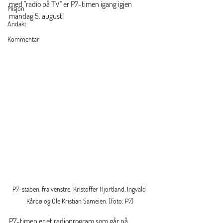
med "radio på TV" er P7-timen igang igjen 
Misjon
mandag 5. august!
Andakt
Kommentar
P7-staben, fra venstre: Kristoffer Hjortland, Ingvald 
Kårbø og Ole Kristian Sameien. (Foto: P7)
P7-timen er et radioprogram som går på 