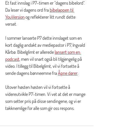
Et fast innslag i P7-timen er "dagens bibelord". 
Da leser vi dagens ord fra 
bibelappen til 
YouVersion
 og reflekterer litt rundt dette 
verset. 
I sommer lanserte P7 dette innslaget som en 
kort daglig andakt av mediepastor i P7, Ingvald 
Kårbø. Bibelglimt er allerede 
lansert som en 
podcast
, men vil snart også bli tilgjengelig på 
video. I tillegg til Bibelglimt, vil vi fortsette å 
sende dagens bønneemne fra 
Åpne dører
. 
Utover høsten høsten vil vi fortsette å 
videreutvikle P7-timen. Vi vet at det er mange 
som setter pris på disse sendingene, og vi er 
takknemlige for alle som gir oss respons. 