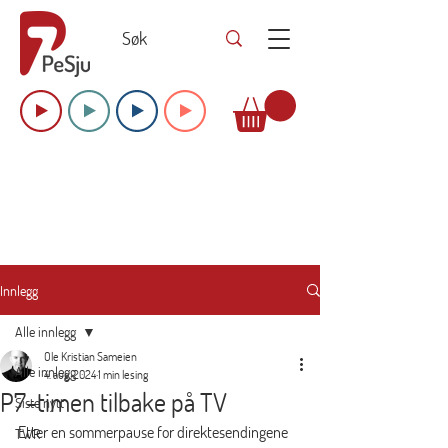
Innlegg
Alle innlegg
Ole Kristian Sameien
Alle innlegg
4. aug. 2024
1 min lesing
P7-timen tilbake på TV
Siste nytt
Etter en sommerpause for direktesendingene 
TWR