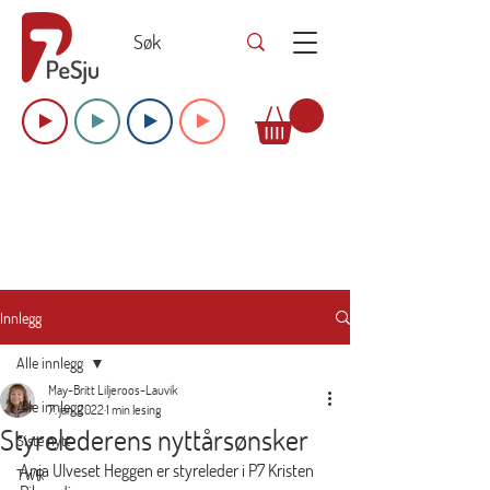
Innlegg
Alle innlegg
May-Britt Liljeroos-Lauvik
Alle innlegg
7. jan. 2022
1 min lesing
Styrelederens nyttårsønsker
Siste nytt
Anja Ulveset Heggen er styreleder i P7 Kristen 
TWR