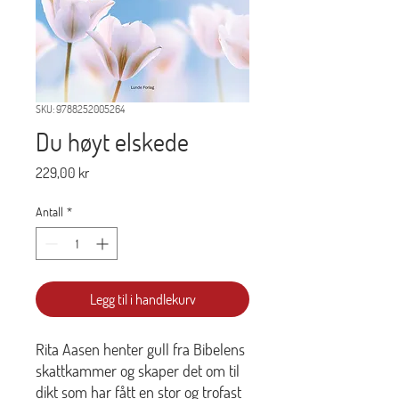
SKU: 9788252005264
Du høyt elskede
Pris
229,00 kr
Antall
*
Legg til i handlekurv
Rita Aasen henter gull fra Bibelens
skattkammer og skaper det om til
dikt som har fått en stor og trofast