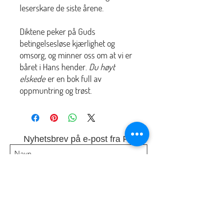
leserskare de siste årene.
Diktene peker på Guds
betingelsesløse kjærlighet og
omsorg, og minner oss om at vi er
båret i Hans hender.
Du høyt
elskede
er en bok full av
oppmuntring og trøst.
Nyhetsbrev på e-post fra P7
Jeg godtar å få tilsendt e-post fra P7
Abonner