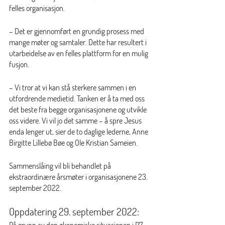
felles organisasjon. 
– Det er gjennomført en grundig prosess med 
mange møter og samtaler. Dette har resultert i 
utarbeidelse av en felles plattform for en mulig 
fusjon.   
– Vi tror at vi kan stå sterkere sammen i en 
utfordrende medietid. Tanken er å ta med oss 
det beste fra begge organisasjonene og utvikle 
oss videre. Vi vil jo det samme – å spre Jesus 
enda lenger ut, sier de to daglige lederne, Anne 
Birgitte Lillebø Bøe og Ole Kristian Sameien.  
Sammenslåing vil bli behandlet på 
ekstraordinære årsmøter i organisasjonene 23. 
september 2022. 
Oppdatering 29. september 2022:
På grunn av den økonomiske situasjonen i P7, 