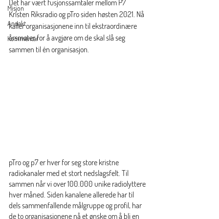
Det har vært fusjonssamtaler mellom P7 
Misjon
Kristen Riksradio og pTro siden høsten 2021. Nå 
Andakt
kaller organisasjonene inn til ekstraordinære 
årsmøter for å avgjøre om de skal slå seg 
Kommentar
sammen til én organisasjon. 
pTro og p7 er hver for seg store kristne 
radiokanaler med et stort nedslagsfelt. Til 
sammen når vi over 100.000 unike radiolyttere 
hver måned. Siden kanalene allerede har til 
dels sammenfallende målgruppe og profil, har 
de to organisasjonene nå et ønske om å bli en 