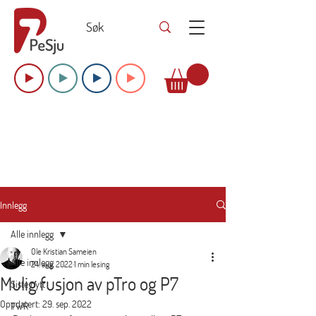
Innlegg
Alle innlegg
Ole Kristian Sameien
Alle innlegg
24. aug. 2022
1 min lesing
Mulig fusjon av pTro og P7
Siste nytt
Oppdatert:
29. sep. 2022
TWR