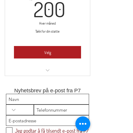
200kr
200
Hver måned
Takk for din støtte
Velg
Tilgang til medieinnhold
Nyhetsbrev på e-post fra P7
Jeg godtar å få tilsendt e-post fra P7