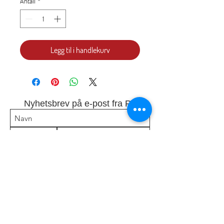
Antall
*
Legg til i handlekurv
Nyhetsbrev på e-post fra P7
Jeg godtar å få tilsendt e-post fra P7
Abonner
KONTAKT:
P7 Kristen Riksradio