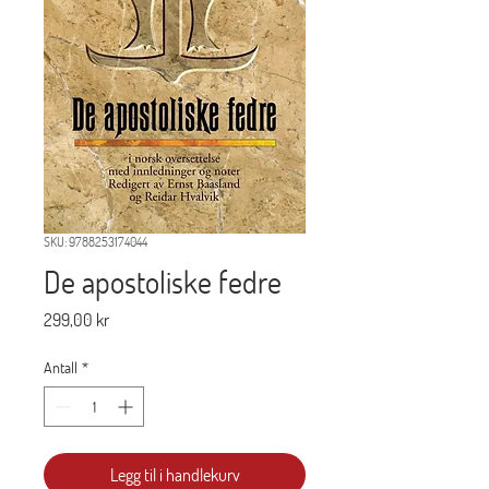
SKU: 9788253174044
De apostoliske fedre
Pris
299,00 kr
Antall
*
Legg til i handlekurv