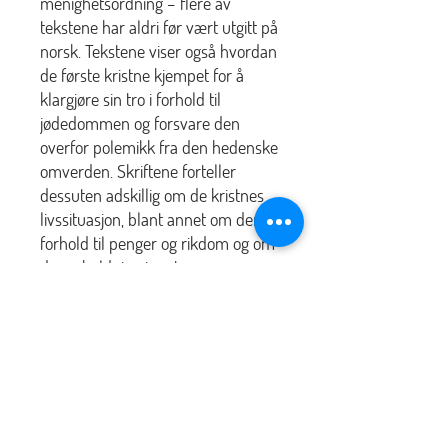
menighetsordning – flere av
tekstene har aldri før vært utgitt på
norsk. Tekstene viser også hvordan
de første kristne kjempet for å
klargjøre sin tro i forhold til
jødedommen og forsvare den
overfor polemikk fra den hedenske
omverden. Skriftene forteller
dessuten adskillig om de kristnes
livssituasjon, blant annet om deres
forhold til penger og rikdom og om
deres holdning i motgang og
forfølgelse.
Nyhetsbrev på e-post fra P7