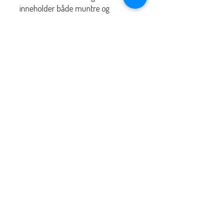
inneholder både muntre og
komiske hendelser, dramatiske
situasjoner, og ikke minst
overnaturlige hendelser. Denne
boken griper deg på en helt
spesiell måte. Når du leser om livet
til Simon Ådahl kan du både le og
gråte, boken er godt skrevet og den
vil berøre deg personlig.
Simon Ådahl har skrevet sin
selvbiografi i samarbeid med
frilans-journalisten Göran
Jacobson.
Nyhetsbrev på e-post fra P7