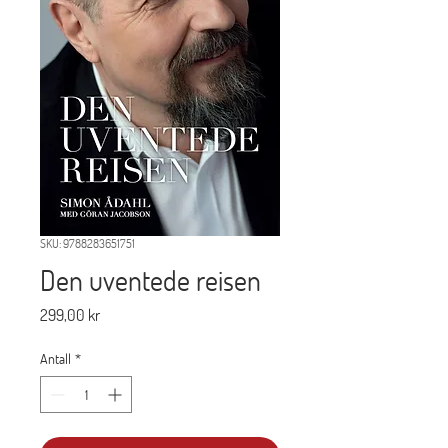
SKU: 9788283651751
Den uventede reisen
Pris
299,00 kr
Antall
*