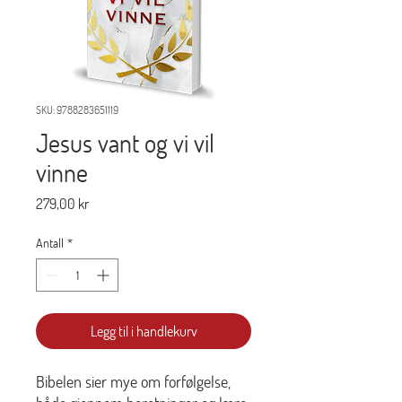
SKU: 9788283651119
Jesus vant og vi vil
vinne
Pris
279,00 kr
Antall
*
Legg til i handlekurv
Bibelen sier mye om forfølgelse,