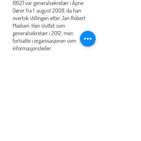
1952) var generalsekretær i Åpne
Dører fra 1. august 2008, da han
overtok stillingen etter Jan Robert
Madsen. Han sluttet som
generalsekretær i 2012, men
fortsatte i organisasjonen som
informasjonsleder.
Nyhetsbrev på e-post fra P7
Jeg godtar å få tilsendt e-post fra P7
Abonner