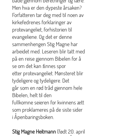
både gjennom beretninger og lære.
Men hva er den dypeste årsaken?
Forfatteren tar deg med til noen av
kirkefedrenes forklaringer av
protevangeliet, forhistorien til
evangeliene. Og det er denne
sammenhengen Stig Magne har
arbeidet med. Leseren blir tatt med
på en reise gjennom Bibelen for å
se om det kan ﬁnnes spor
etter protevangeliet. Mønsteret blir
tydeligere og tydeligere. Det
går som en rød tråd gjennom hele
Bibelen, helt til den
fullkomne seieren for kvinnens ætt
som proklameres på de siste sider
i Åpenbaringsboken.
Stig Magne Heitmann
(født 20. april