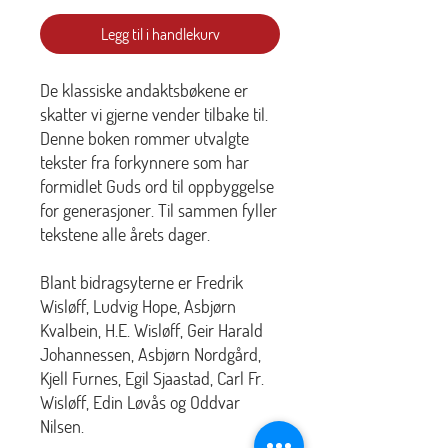
Legg til i handlekurv
De klassiske andaktsbøkene er
skatter vi gjerne vender tilbake til.
Denne boken rommer utvalgte
tekster fra forkynnere som har
formidlet Guds ord til oppbyggelse
for generasjoner. Til sammen fyller
tekstene alle årets dager.
Blant bidragsyterne er Fredrik
Wisløff, Ludvig Hope, Asbjørn
Kvalbein, H.E. Wisløff, Geir Harald
Johannessen, Asbjørn Nordgård,
Kjell Furnes, Egil Sjaastad, Carl Fr.
Wisløff, Edin Løvås og Oddvar
Nilsen.