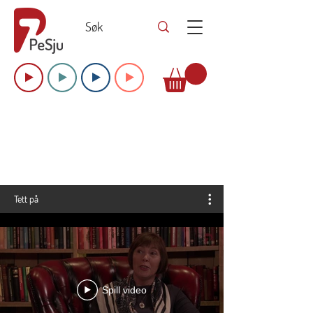
Tett på
Spill video